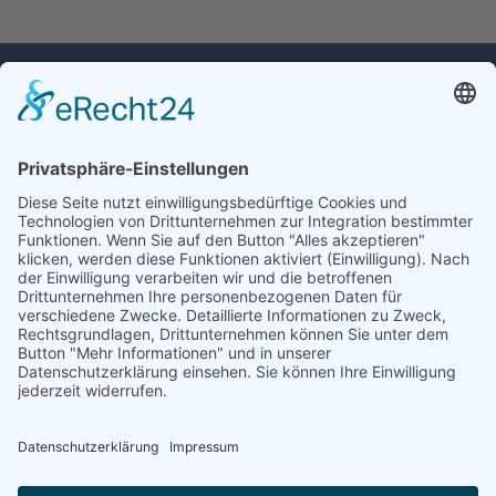
Marten Volquardsen
Gärtnerweg 33
25842 Langenhorn
Mail:
info@exaterre.eu
Tel.:
+49 151 56052668
Impressum